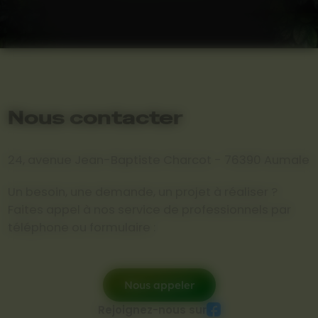
Nous contacter
24, avenue Jean-Baptiste Charcot - 76390 Aumale
Un besoin, une demande, un projet à réaliser ?
Faites appel à nos service de professionnels par
téléphone ou formulaire :
Nous appeler
Rejoignez-nous sur