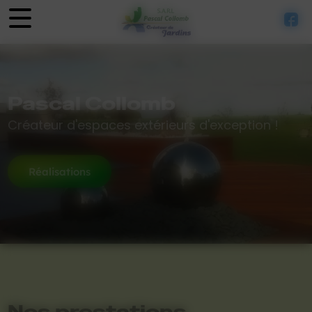
Panneau de gestion des cookies
Pascal Collomb
Créateur d'espaces extérieurs d'exception !
Réalisations
Nos prestations