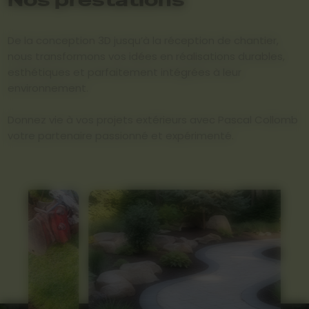
De la conception 3D jusqu’à la réception de chantier,
nous transformons vos idées en réalisations durables,
esthétiques et parfaitement intégrées à leur
environnement.
Donnez vie à vos projets extérieurs avec Pascal Collomb
votre partenaire passionné et expérimenté.