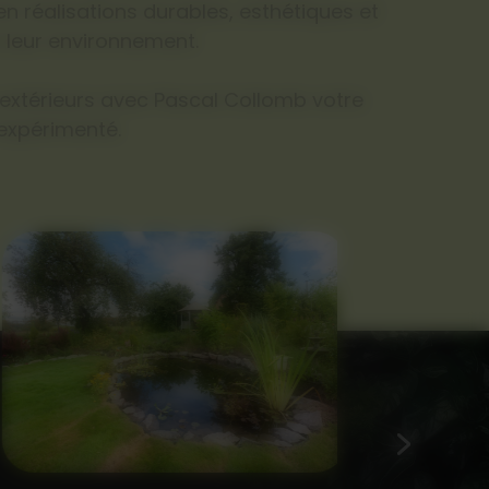
n réalisations durables, esthétiques et
 leur environnement.
 extérieurs avec Pascal Collomb votre
expérimenté.