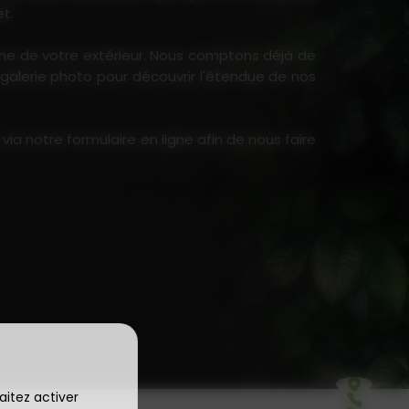
et.
rme de votre extérieur. Nous comptons déjà de
 galerie photo pour découvrir l'étendue de nos
a notre formulaire en ligne afin de nous faire
aitez activer