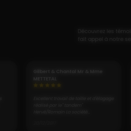
Découvrez les témoi
fait appel à notre se
Gilbert & Chantal Mr & Mme
METTETAL
Excellent travail de taille et d'élagage
réalisé par le" tandem"
Hervé/Romain La société...
20/12/2017