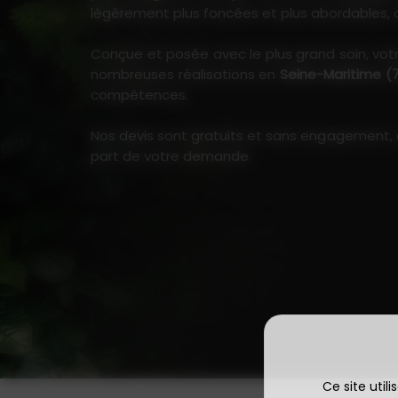
légèrement plus foncées et plus abordables, off
Conçue et posée avec le plus grand soin, vot
nombreuses réalisations en
Seine-Maritime (
compétences.
Nos devis sont gratuits et sans engagement, a
part de votre demande.
Ce site util