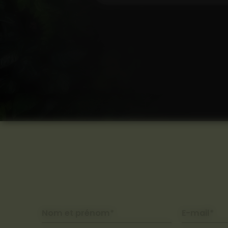
Nom et prénom*
E-mail*