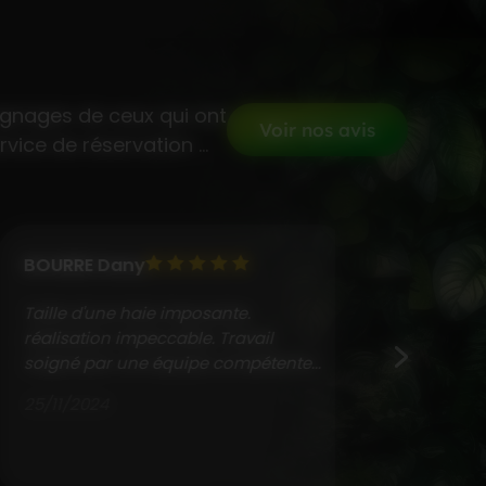
gnages de ceux qui ont
Voir nos avis
rvice de réservation ...
BOURRE Dany
benjamin v
Taille d'une haie imposante.
benjamin via
réalisation impeccable. Travail
08/04/2019
soigné par une équipe compétente...
25/11/2024