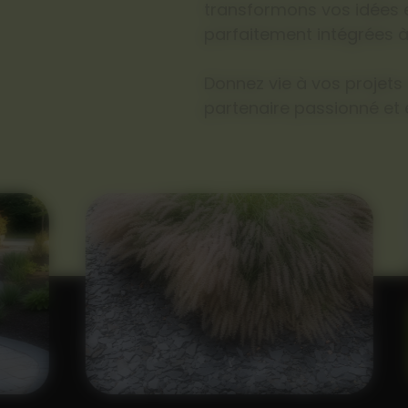
transformons vos idées e
parfaitement intégrées à
Donnez vie à vos projets
partenaire passionné et 