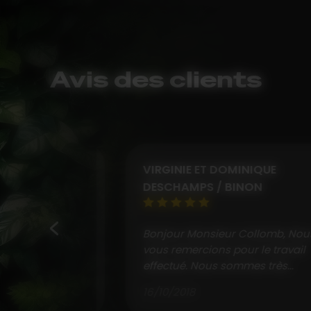
Avis des clients
VIRGINIE ET DOMINIQUE
DESCHAMPS / BINON
Bonjour Monsieur Collomb, Nous
vous remercions pour le travail
effectué. Nous sommes très...
16/10/2018