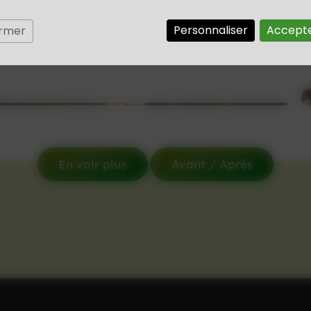
Personnaliser
Accepte
ermer
En voir plus
Avant / Après