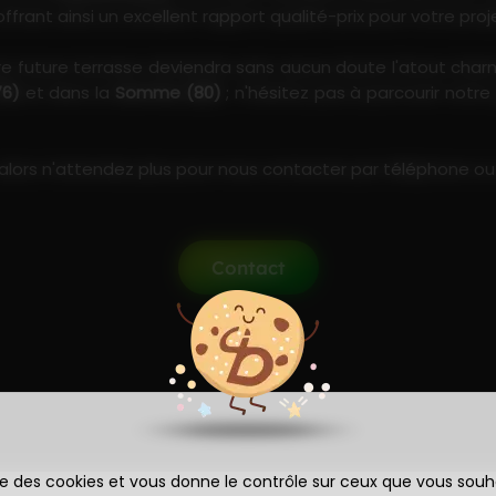
rant ainsi un excellent rapport qualité-prix pour votre proj
re future terrasse deviendra sans aucun doute l'atout cha
76)
et dans la
Somme (80)
; n'hésitez pas à parcourir notre
lors n'attendez plus pour nous contacter par téléphone ou vi
Contact
ise des cookies et vous donne le contrôle sur ceux que vous souh