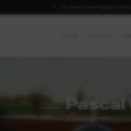
24, avenue Jean-Baptiste Char
Accueil
Prestations
Réal
Pascal
Créateur d'espace