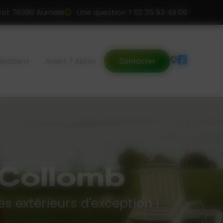
cot 76390 Aumale
Une question ?
02 35 93 49 09
isations
Avant / Après
Contacter
 Collomb
s extérieurs d'exception !