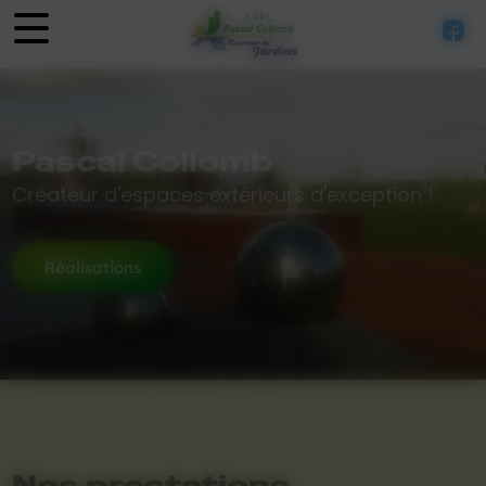
Panneau de gestion des cookies
Pascal Collomb
Créateur d'espaces extérieurs d'exception !
Réalisations
Nos prestations