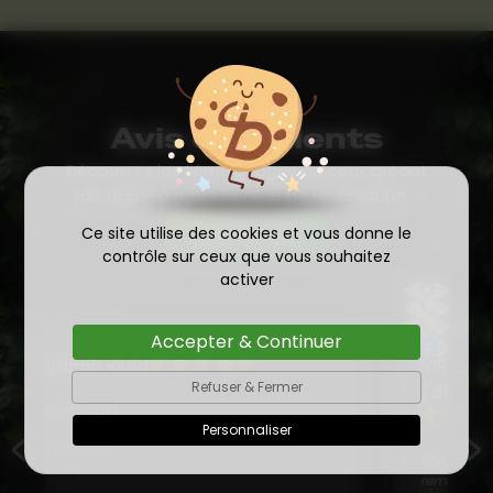
Avis des clients
Découvrez les témoignages de ceux qui ont
fait appel à notre service de réservation ...
Ce site utilise des cookies et vous donne le
Voir nos avis
contrôle sur ceux que vous souhaitez
activer
Accepter & Continuer
VIRGINIE ET DOMINIQUE DESCHAMPS
Refuser & Fermer
/ BINON
Personnaliser
Bonjour Monsieur Collomb, Nous vous
remercions pour le travail effectué. Nous