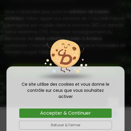
Alors n'attendez plus, pour la
création de bassin
extérieur
, faites appel aux services de COLLOMB Pascal.
L'entreprise est mobile dans la Somme (80) et dans la
Seine-Maritime (76). Pour tout renseignement ou
demande de
devis création bassin à Amiens
,
contactez COLLOMB Pascal par mail via le formulaire de
contact ou par téléphone :
ou au
02 35 93 49 09
06 08 35 09 33
Ce site utilise des cookies et vous donne le
contrôle sur ceux que vous souhaitez
activer
Accepter & Continuer
Refuser & Fermer