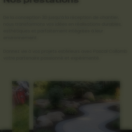
De la conception 3D jusqu’à la réception de chantier,
nous transformons vos idées en réalisations durables,
esthétiques et parfaitement intégrées à leur
environnement.
Donnez vie à vos projets extérieurs avec Pascal Collomb
votre partenaire passionné et expérimenté.