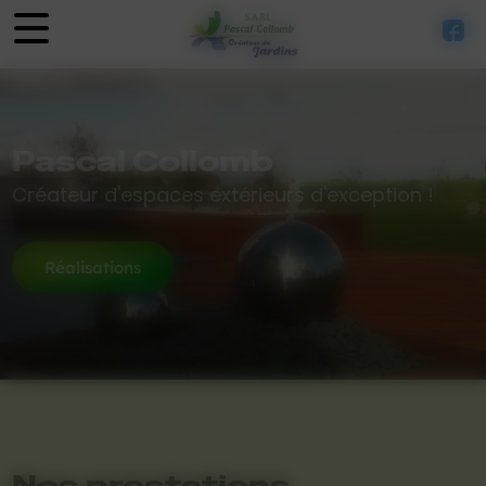
Panneau de gestion des cookies
Pascal Collomb
Créateur d'espaces extérieurs d'exception !
Réalisations
Nos prestations