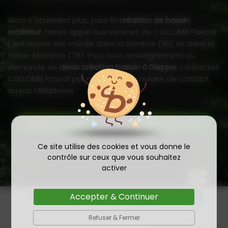
Alors n'attendez plus, pour la
création de bassin
extérieur
, faites appel aux services de COLLOMB Pascal.
L'entreprise est mobile dans la Somme (80) et dans la
Seine-Maritime (76). Pour tout renseignement ou
demande de
devis création bassin à Dieppe
, contactez
COLLOMB Pascal par mail via le formulaire de contact
ou par téléphone :
ou au
02 35 93 49 09
06 08 35 09 33
Ce site utilise des cookies et vous donne le
contrôle sur ceux que vous souhaitez
activer
Accepter & Continuer
Refuser & Fermer