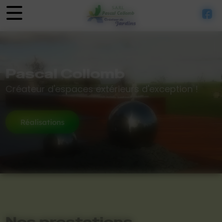
Panneau de gestion des cookies
Pascal Collomb
Créateur d'espaces extérieurs d'exception !
Réalisations
Nos prestations