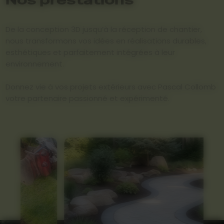
De la conception 3D jusqu’à la réception de chantier,
nous transformons vos idées en réalisations durables,
esthétiques et parfaitement intégrées à leur
environnement.
Donnez vie à vos projets extérieurs avec Pascal Collomb
votre partenaire passionné et expérimenté.