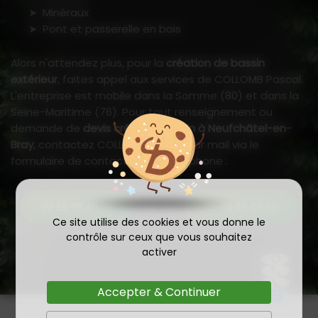
Minéraux
Pont et passerelle en bois
Alors n'attendez plus, pour la
création de bassin
extérieur
, faites appel aux services de COLLOMB Pascal.
L'entreprise est mobile dans la Somme (80) et dans la
Seine-Maritime (76). Pour tout renseignement ou
demande de
devis création bassin à Neufchâtel-en-
Bray
, contactez COLLOMB Pascal par mail via le
formulaire de contact ou par téléphone :
ou au
02 35 93 49 09
06 08 35 09 33
Ce site utilise des cookies et vous donne le
contrôle sur ceux que vous souhaitez
activer
Accepter & Continuer