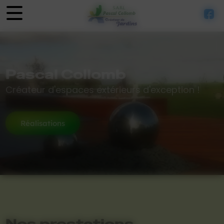
Panneau de gestion des cookies
Pascal Collomb
Créateur d'espaces extérieurs d'exception !
Réalisations
Nos prestations