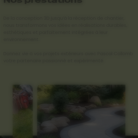
De la conception 3D jusqu’à la réception de chantier,
nous transformons vos idées en réalisations durables,
esthétiques et parfaitement intégrées à leur
environnement.
Donnez vie à vos projets extérieurs avec Pascal Collomb
votre partenaire passionné et expérimenté.