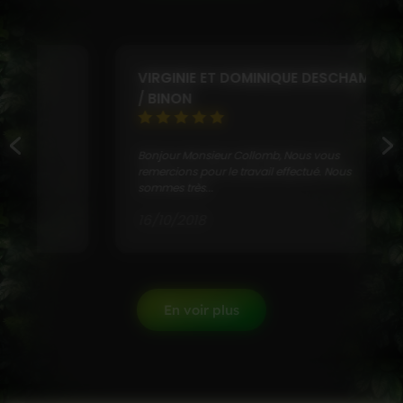
VIRGINIE ET DOMINIQUE DESCHAMPS
/ BINON
Bonjour Monsieur Collomb, Nous vous
remercions pour le travail effectué. Nous
sommes très...
16/10/2018
En voir plus