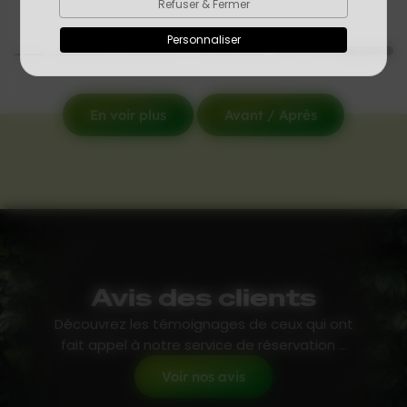
Refuser & Fermer
Personnaliser
En voir plus
Avant / Après
Avis des clients
Découvrez les témoignages de ceux qui ont
fait appel à notre service de réservation ...
Voir nos avis