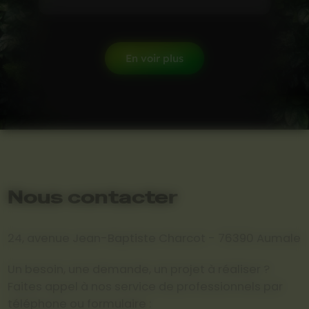
En voir plus
Nous contacter
24, avenue Jean-Baptiste Charcot - 76390 Aumale
Un besoin, une demande, un projet à réaliser ?
Faites appel à nos service de professionnels par
téléphone ou formulaire :