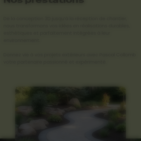
De la conception 3D jusqu’à la réception de chantier,
nous transformons vos idées en réalisations durables,
esthétiques et parfaitement intégrées à leur
environnement.
Donnez vie à vos projets extérieurs avec Pascal Collomb
votre partenaire passionné et expérimenté.