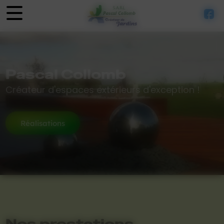
Panneau de gestion des cookies
Pascal Collomb
Créateur d'espaces extérieurs d'exception !
Réalisations
Nos prestations