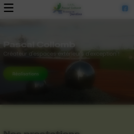
Panneau de gestion des cookies
Pascal Collomb
Créateur d'espaces extérieurs d'exception !
Réalisations
Nos prestations