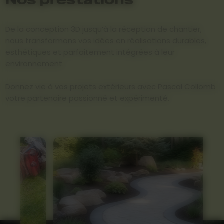
De la conception 3D jusqu’à la réception de chantier,
nous transformons vos idées en réalisations durables,
esthétiques et parfaitement intégrées à leur
environnement.
Donnez vie à vos projets extérieurs avec Pascal Collomb
votre partenaire passionné et expérimenté.