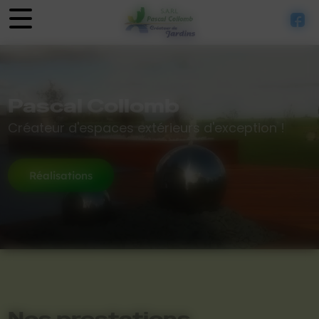
Panneau de gestion des cookies
Pascal Collomb
Créateur d'espaces extérieurs d'exception !
Réalisations
Nos prestations