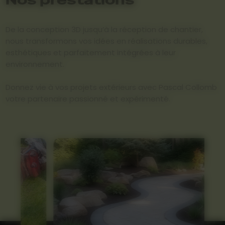
De la conception 3D jusqu’à la réception de chantier,
nous transformons vos idées en réalisations durables,
esthétiques et parfaitement intégrées à leur
environnement.
Donnez vie à vos projets extérieurs avec Pascal Collomb
votre partenaire passionné et expérimenté.