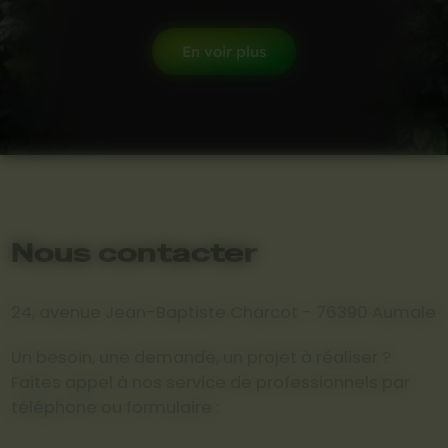
En voir plus
Nous contacter
24, avenue Jean-Baptiste Charcot - 76390 Aumale
Un besoin, une demande, un projet à réaliser ?
Faites appel à nos service de professionnels par
téléphone ou formulaire :