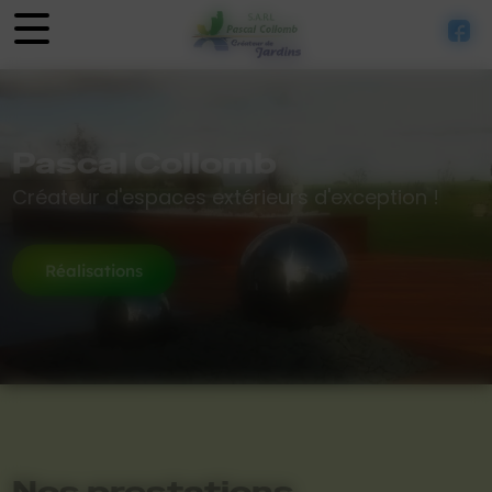
Panneau de gestion des cookies
Pascal Collomb
Créateur d'espaces extérieurs d'exception !
Réalisations
Nos prestations