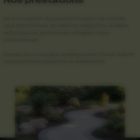
De la conception 3D jusqu’à la réception de chantier,
nous transformons vos idées en réalisations durables,
esthétiques et parfaitement intégrées à leur
environnement.
Donnez vie à vos projets extérieurs avec Pascal Collomb
votre partenaire passionné et expérimenté.