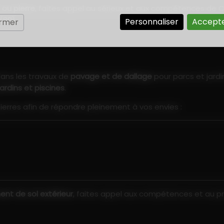
 ou pierre
, faites appel au sérieux et aux compétences de C
(80).
Personnaliser
Accepte
ermer
dans les travaux de
pavage et de dallage
pour parcs et jardi
ardins et piscines
.
erres afin de répondre pleinement à vos envies :
nt de sol extérieur
, faites appel aux compétences et au pr