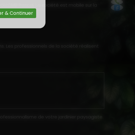
OLLOMB Pascal. La société est mobile sur la
r & Continuer
ns. Les professionnels de la société réalisent
ofessionnalisme de votre jardinier paysagiste.