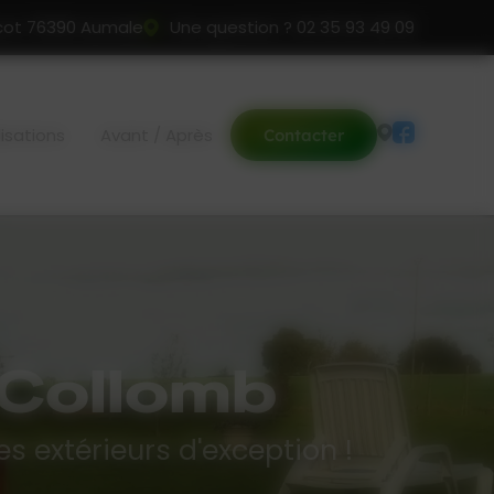
cot 76390 Aumale
Une question ?
02 35 93 49 09
isations
Avant / Après
Contacter
 Collomb
s extérieurs d'exception !