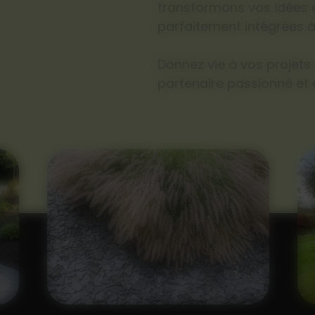
transformons vos idées e
parfaitement intégrées à
Donnez vie à vos projets
partenaire passionné et 