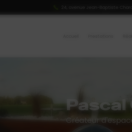
24, avenue Jean-Baptiste Char
Accueil
Prestations
Réal
Pascal
Créateur d'espace