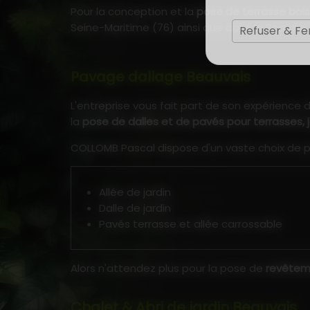
Pour la conception et la
pose de terrasse bois
Seine-Maritime (76) ainsi que dans la Somme 
Refuser & F
Pavage dallage Beauvais
L'entreprise vous fait part de son expérience 
la
pose de dalles et de pavés pour terrasses, j
COLLOMB Pascal dispose d'un vaste choix de pi
Allée de jardin
Dalle de jardin
Pavés terrasse et allée carrossable
Alors n'attendez plus pour la pose de
revêteme
Chalet & Abri de jardin Beauvais