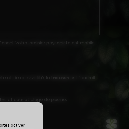
ascal. Votre jardinier paysagiste est mobile
 et de convivialité, la
terrasse
est l'endroit
ns et cour et plage de piscine.
aitez activer