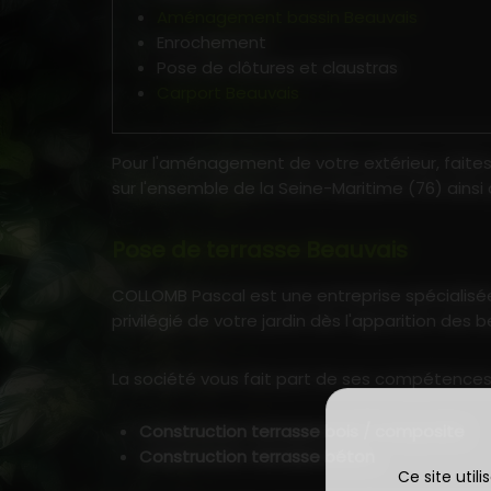
Aménagement bassin Beauvais
Enrochement
Pose de clôtures et claustras
Carport Beauvais
Pour l'aménagement de votre extérieur, faites
sur l'ensemble de la Seine-Maritime (76) ains
Pose de terrasse Beauvais
COLLOMB Pascal est une entreprise spécialisé
privilégié de votre jardin dès l'apparition des b
La société vous fait part de ses compétences e
Construction terrasse bois / composite
Construction terrasse béton
Ce site util