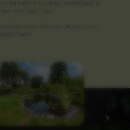
n réalisations durables, esthétiques et
 leur environnement.
 extérieurs avec Pascal Collomb votre
expérimenté.