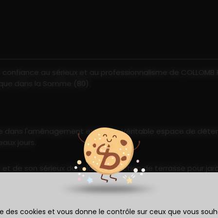
 confiance au sérieux et au professionnalisme de COLLOMB P
i que dans la Somme (80).
e dans l'aménagement extérieur. Véritable espace de détente
eaux jours.
t de son sérieux dans la construction de terrasse pour jardi
ise des cookies et vous donne le contrôle sur ceux que vous souh