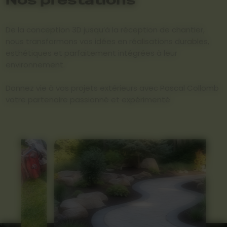
De la conception 3D jusqu’à la réception de chantier,
nous transformons vos idées en réalisations durables,
esthétiques et parfaitement intégrées à leur
environnement.
Donnez vie à vos projets extérieurs avec Pascal Collomb
votre partenaire passionné et expérimenté.