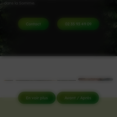
dans la Somme.
Contact
02 35 93 49 09
En voir plus
Avant / Après