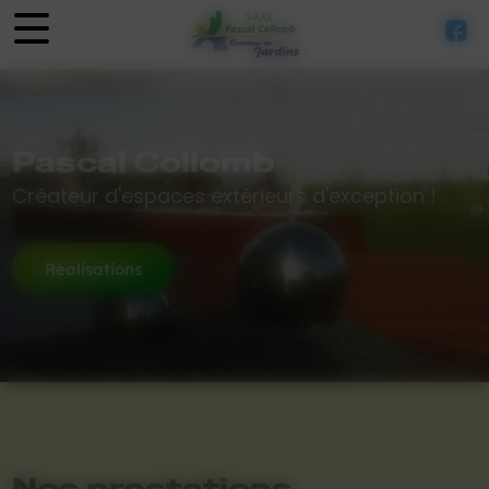
Panneau de gestion des cookies
Pascal Collomb
Créateur d'espaces extérieurs d'exception !
Réalisations
Nos prestations