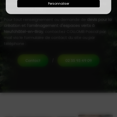
déplace sur l'ensemble de la Somme (80) et dans la
Personnaliser
Seine-Maritime (76).
Pour tout renseignement ou demande de
devis pour la
création et l'aménagement d'espaces verts à
Neufchâtel-en-Bray
, contactez COLLOMB Pascal par
mail via le formulaire de contact du site ou par
téléphone :
/
Contact
02 35 93 49 09