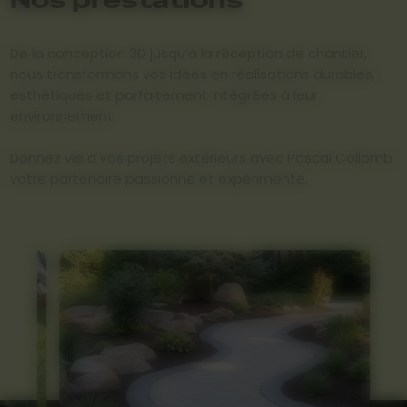
De la conception 3D jusqu’à la réception de chantier,
nous transformons vos idées en réalisations durables,
esthétiques et parfaitement intégrées à leur
environnement.
Donnez vie à vos projets extérieurs avec Pascal Collomb
votre partenaire passionné et expérimenté.