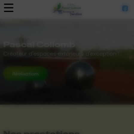
Panneau de gestion des cookies
Pascal Collomb
Créateur d'espaces extérieurs d'exception !
Réalisations
Nos prestations