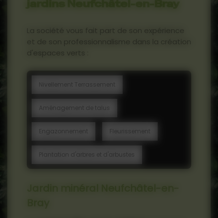
jardins Neufchâtel-en-Bray
La société vous fait part de son expérience
et de son professionnalisme dans la création
d'espaces verts :
Nivellement Terrassement
Aménagement de talus
Engazonnement
Fleurissement
Plantation d'arbres et d'arbustes
Jardin minéral Neufchâtel-en-
Bray