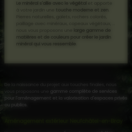
Le minéral s'allie avec le végétal
et apporte
à votre jardin une
touche moderne et zen
.
Pierres naturelles, galets, rochers colorés,
paillage avec minéraux, copeaux végétaux, ...
nous vous proposons une
large gamme de
matières et de couleurs pour créer le jardin
minéral qui vous ressemble
.
De la naissance du projet aux touches finales, nous
vous proposons une
gamme complète de services
pour l'aménagement et la valorisation d'espaces privés
ou publics.
Aménagement extérieur Neufchâtel-en-Bray